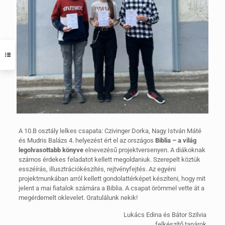
A 10.B osztály lelkes csapata: Czivinger Dorka, Nagy István Máté
és Mudris Balázs 4. helyezést ért el az országos
Biblia – a világ
legolvasottabb könyve
elnevezésű projektversenyen. A diákoknak
számos érdekes feladatot kellett megoldaniuk. Szerepelt köztük
esszéírás, illusztrációkészítés, rejtvényfejtés. Az egyéni
projektmunkában arról kellett gondolattérképet készíteni, hogy mit
jelent a mai fiatalok számára a Biblia. A csapat örömmel vette át a
megérdemelt oklevelet. Gratulálunk nekik!
Lukács Edina és Bátor Szilvia
felkészítő tanárok