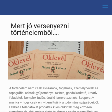
Mert jó versenyezni
történelemből….
A történelem nem csak évszámok, fogalmak, személynevek és
topográfiai adatok gyűjteménye. Színes, gondolkodtató, kreatív
feladatok, komplex tudás, önálló ismeretszerzés, kooperatív
munka – hogy csak ennyit említsünk a tudomány szépségeiből.
Ezeket a feladatokat próbálták ki és oldották meg közösen
Bottyánosok, akik még a digitális oktatás során megtalálták az