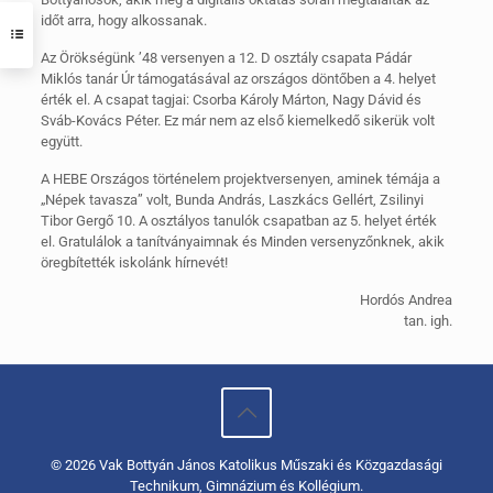
időt arra, hogy alkossanak.
Az Örökségünk ’48 versenyen a 12. D osztály csapata Pádár
Miklós tanár Úr támogatásával az országos döntőben a 4. helyet
érték el. A csapat tagjai: Csorba Károly Márton, Nagy Dávid és
Sváb-Kovács Péter. Ez már nem az első kiemelkedő sikerük volt
együtt.
A HEBE Országos történelem projektversenyen, aminek témája a
„Népek tavasza” volt, Bunda András, Laszkács Gellért, Zsilinyi
Tibor Gergő 10. A osztályos tanulók csapatban az 5. helyet érték
el. Gratulálok a tanítványaimnak és Minden versenyzőnknek, akik
öregbítették iskolánk hírnevét!
Hordós Andrea
tan. igh.
© 2026 Vak Bottyán János Katolikus Műszaki és Közgazdasági
Technikum, Gimnázium és Kollégium.