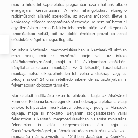
más, a hitélettel kapcsolatos programban számíthattunk alkotó
energiájára, kreativitására.
A lelki ráhangolódást elősegítő
rádióműsorok állandó szereplője, az adventi műsorok, illetve a
karácsonyi előadás meghatározó részvevője.De nem múlhatott el
egyetlen évben sem a B-faktor tehetségkutatója az ő elképesztő
táncelőadása nélkül, sőt az utóbbi években prózai és zenei
előadókészségét is megcsillogtatta.
Az iskola közösségi megmozdulásaiban a kezdetektől aktívan
részt vesz, már 9. osztálytól tagja volt az iskola
diákönkormányzatának, majd a 11. évfolyamban elnökként
irányította a csoport munkáját. Az ő lelkesítő, fáradhatatlan
munkája nélkül elképzelhetetlen lett volna a diáknap, vagy az
„Aludj máskor” 24 órás vetélkedő sikere, de az osztályában is
folyamatosan dolgozott társaiért.
Már családi indíttatása okán is elhivatott tagja az Alsóvárosi
Ferences Plébánia közösségének, ahol édesapja a plébánia világi
elnöke, lelkipásztori munkatársa, édesanyja pedig a Máriások
dajkája, maga is hitoktató. Benjámin szolgálatkészen vállal
feladatokat a karitatív megmozdulásokban, valamint ministráns
feladatokat is ellát. Kisgyermekkora óta tagja a
Cserkészszövetségnek, a táboroknak régen csak résztvevője volt,
manapság már szervezője is. 2015-ben Japánban, a Cserkész