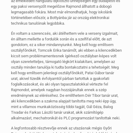
az emelkedett hangulatú díjkiosztó ünnepségen egy budapesti és
egy paksi versenyzőt megelőzve Rajmond állhatott a dobogó
legmagasabb fokára. Most már elmondhatjuk, hogy iskolánk
történetében először, a Bottyánba jár az ország elektronikai
technikus tanulóinak legjobbika.
Én voltam a szerencsés, aki átélhettem vele a verseny izgalmait,
én álltam mellette a fordulók során és a szelfifal előtt, de azt
gondolom, ez a siker mindannyiunké. Meg kell hogy említsem
osztályfőnökét, Tomcsik Erika tanárnőt, aki ebben a kilencedikben
kicsit sem problémamentesnek ígérkező osztályban képes volt
olyan szeretetteljes, támogató légkört kialakítani, amelyben az
osztály minden tanulója ki tudta bontakoztatni a tehetségét. Meg
kell hogy említsem jelenlegi osztályfőnökét, Patai Gábor tanár
urat, akivel tizedik évfolyamtól párban tartottuk a gyakorlati
foglalkozásokat, és aki olyan tapasztalatokkal vértezte fel
Rajmondot, amelyek nagyban hozzájárultak ennek a szép
eredménynek az eléréséhez. De említhetem Dér Tibor tanár urat,
aki kilencedikben a szakma alapjait tanította meg neki épp úgy,
mint a villamos munkaközösség többi tagját, Gál Géza, Balog
Tivadar és Farkas László tanár urakat, akik számítógép
alkalmazást, mechatronikát és PLC programozást tanítottak neki.
A legfontosabb résztvevője ennek az utazásnak mégis Győri