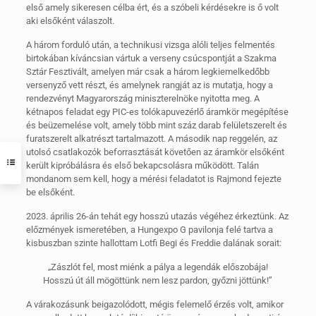
első amely sikeresen célba ért, és a szóbeli kérdésekre is ő volt
aki elsőként válaszolt.
A három forduló után, a technikusi vizsga alóli teljes felmentés
birtokában kíváncsian vártuk a verseny csúcspontját a Szakma
Sztár Fesztivált, amelyen már csak a három legkiemelkedőbb
versenyző vett részt, és amelynek rangját az is mutatja, hogy a
rendezvényt Magyarország miniszterelnöke nyitotta meg. A
kétnapos feladat egy PIC-es tolókapuvezérlő áramkör megépítése
és beüzemelése volt, amely több mint száz darab felületszerelt és
furatszerelt alkatrészt tartalmazott. A második nap reggelén, az
utolsó csatlakozók beforrasztását követően az áramkör elsőként
került kipróbálásra és első bekapcsolásra működött. Talán
mondanom sem kell, hogy a mérési feladatot is Rajmond fejezte
be elsőként.
2023. április 26-án tehát egy hosszú utazás végéhez érkeztünk. Az
előzmények ismeretében, a Hungexpo G pavilonja felé tartva a
kisbuszban szinte hallottam Lotfi Begi és Freddie dalának sorait:
„Zászlót fel, most miénk a pálya a legendák előszobája!
Hosszú út áll mögöttünk nem lesz pardon, győzni jöttünk!”
A várakozásunk beigazolódott, mégis felemelő érzés volt, amikor