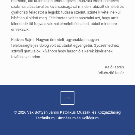
Rajmond, aki különleges tehetségével, műszaki érdeklődésével,
szakmai alázatával és kíváncsiságával minden rábízott elméleti és
gyakorlati feladatot a legjobb tudása szerint, szinte kivétel nélkül
hibátlanul oldott meg. Félelmetes volt tapasztalni azt, hogy amit
kilencediktől fogva szakmai elméletből hallott, abból mindenre
emlékszik.
Kedves Rajmi! Nagyon örömteli, ugyanakkor nagyon
felelősségteljes dolog volt az utadat egyengetni. Győzelmedhez
szívből gratulálok, kívánom hogy hasonló sikerek kísérjenek
tovább az utadon …
Kaló István
felkészítő tanár
© 2026 Vak Bottyán János Katolikus Műszaki és Közgazdasági
Technikum, Gimnázium és Kollégium.