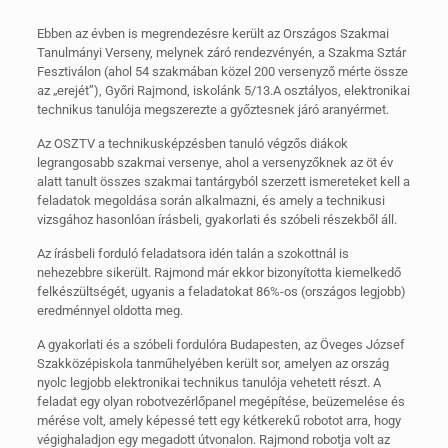
Ebben az évben is megrendezésre került az Országos Szakmai
Tanulmányi Verseny, melynek záró rendezvényén, a Szakma Sztár
Fesztiválon (ahol 54 szakmában közel 200 versenyző mérte össze
az „erejét”), Győri Rajmond, iskolánk 5/13.A osztályos, elektronikai
technikus tanulója megszerezte a győztesnek járó aranyérmet.
Az OSZTV a technikusképzésben tanuló végzős diákok
legrangosabb szakmai versenye, ahol a versenyzőknek az öt év
alatt tanult összes szakmai tantárgyból szerzett ismereteket kell a
feladatok megoldása során alkalmazni, és amely a technikusi
vizsgához hasonlóan írásbeli, gyakorlati és szóbeli részekből áll.
Az írásbeli forduló feladatsora idén talán a szokottnál is
nehezebbre sikerült. Rajmond már ekkor bizonyította kiemelkedő
felkészültségét, ugyanis a feladatokat 86%-os (országos legjobb)
eredménnyel oldotta meg.
A gyakorlati és a szóbeli fordulóra Budapesten, az Öveges József
Szakközépiskola tanműhelyében került sor, amelyen az ország
nyolc legjobb elektronikai technikus tanulója vehetett részt. A
feladat egy olyan robotvezérlőpanel megépítése, beüzemelése és
mérése volt, amely képessé tett egy kétkerekű robotot arra, hogy
végighaladjon egy megadott útvonalon. Rajmond robotja volt az