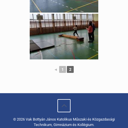
◄
1
2
© 2026 Vak Bottyán János Katolikus Műszaki és Közgazdasági
Technikum, Gimnázium és Kollégium.