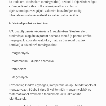
és irodalom, történelem tantárgyakból), szóbeli kifejezőkészségét,
szövegértését, választott szakmájával kapcsolatos
tájékozottságát vizsgáljuk, valamint beszámítjuk eddigi
hitoktatáson való részvételét és vallásgyakorlását is.
A felvételi pontok számítása:
A
7. osztályban év végén
és a
8. osztályban félévkor
elért
eredményei alapján
25 pontot
hozhat a tanuló (a pontok értéke
megegyezik az osztályzatokkal, majd az összeget osztjuk
kettővel) a következő tantárgyakból:
– magyar nyelv
– matematika – duplán számolva
– történelem
– idegen nyelv
Központilag kiadott egységes, kompetenciaalapú feladatlapokkal
megszervezett írásbeli vizsgát kell tenniük magyar nyelvből és
matematikából azoknak a tanulóknak, akik iskolánkba
jelentkeznek.