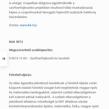
is elvégzi. Csapatban dolgozva együttműködik a
szoftverfejlesztési projektben résztvevő többi munkatársával,
képes a csoportmunkát támogató fejlesztői eszközök hatékony
használatára.
(forrás:
www.ikk.hu
)
Kód: 0012
Megszerezhető szakképesítés:
5 0613 12 03 – Szoftverfejlesztő és tesztelő
Felvételi eljárás:
Az ebbe ágazatba jelentkező tanulóknak a felvételi eljárás során
központi írásbeli felvételi vizsgán kell megfelelniük magyar nyelv
és matematika tantárgyakból, valamint szóbeli elbeszélgetésen
kell számot adniuk tudásukról. A szóbeli elbeszélgetésen a
jelentkező általános műveltségét (a NAT általános iskolai
követelményrendszerére épülve, matematika, fizika, magyar nyelv