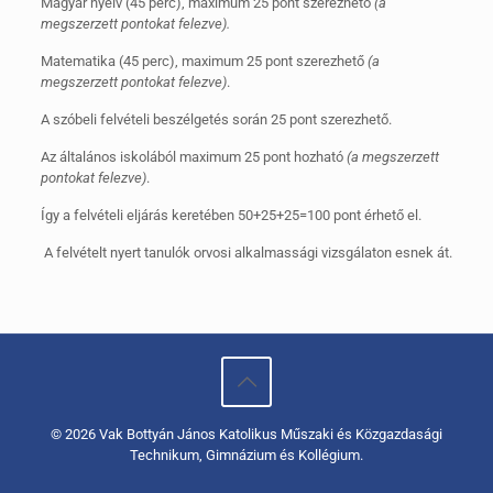
Magyar nyelv (45 perc), maximum 25 pont szerezhető
(a
megszerzett pontokat felezve).
Matematika (45 perc), maximum 25 pont szerezhető
(a
megszerzett pontokat felezve)
.
A szóbeli felvételi beszélgetés során 25 pont szerezhető.
Az általános iskolából maximum 25 pont hozható
(a megszerzett
pontokat felezve)
.
Így a felvételi eljárás keretében 50+25+25=100 pont érhető el.
A felvételt nyert tanulók orvosi alkalmassági vizsgálaton esnek át.
© 2026 Vak Bottyán János Katolikus Műszaki és Közgazdasági
Technikum, Gimnázium és Kollégium.