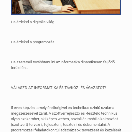
Ha érdekel a digitális világ…
Ha érdekel a programozás…
Ha szeretnél továbbtanulni az informatika dinamikusan fejlődő
területén…
VÁLASZD AZ INFORMATIKA ÉS TÁVKÖZLÉS ÁGAZATOT!
5 éves képzés, amely érettségivel és technikus szintű szakma
megszerzésével zárul. A szoftverfejlesztő és -tesztelő technikus
olyan szakember, aki képes webes, asztali és mobil alkalmazást
(szoftvert) tervezni, fejleszteni, tesztelni és dokumentálni. A
programozási feladatokon túl adatbázisok tervezését és kezelését