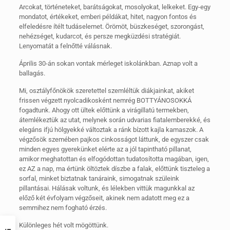
Arcokat, történeteket, barátságokat, mosolyokat, lelkeket. Egy-egy
mondatot, értékeket, emberi példákat, hitet, nagyon fontos és
elfeledésre ítélt tudáselemet. Örömöt, büszkeséget, szorongást,
nehézséget, kudarcot, és persze megküzdési stratégiát.
Lenyomatát a felnőtté válásnak.
Április 30-án sokan vontak mérleget iskolánkban. Aznap volt a
ballagás.
Mi, osztályfőnökök szeretettel szemléltük diákjainkat, akiket
frissen végzett nyolcadikosként nemrég BOTTYÁNOSOKKÁ
fogadtunk. Ahogy ott ültek előttünk a virágillatú termekben,
átemlékeztük az utat, melynek során udvarias fiatalemberekké, és
elegáns ifjú hölgyekké változtak a ránk bízott kajla kamaszok. A
végzősök szemében pajkos cinkosságot láttunk, de egyszer csak
minden egyes gyerekünket elérte az a jól tapintható pillanat,
amikor meghatottan és elfogódottan tudatosította magában, igen,
ez AZ a nap, ma értünk öltöztek díszbe a falak, előttünk tiszteleg a
sorfal, minket biztatnak tanáraink, simogatnak szüleink
pillantásai. Hálásak voltunk, és lélekben vittük magunkkal az
előző két évfolyam végzőseit, akinek nem adatott meg ez a
semmihez nem fogható érzés.
Különleges hét volt mögöttünk.