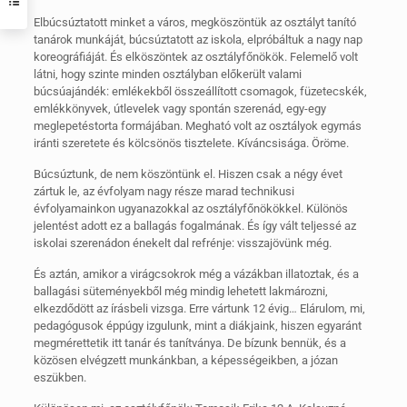
Elbúcsúztatott minket a város, megköszöntük az osztályt tanító
tanárok munkáját, búcsúztatott az iskola, elpróbáltuk a nagy nap
koreográfiáját. És elköszöntek az osztályfőnökök. Felemelő volt
látni, hogy szinte minden osztályban előkerült valami
búcsúajándék: emlékekből összeállított csomagok, füzetecskék,
emlékkönyvek, útlevelek vagy spontán szerenád, egy-egy
meglepetéstorta formájában. Megható volt az osztályok egymás
iránti szeretete és kölcsönös tisztelete. Kíváncsisága. Öröme.
Búcsúztunk, de nem köszöntünk el. Hiszen csak a négy évet
zártuk le, az évfolyam nagy része marad technikusi
évfolyamainkon ugyanazokkal az osztályfőnökökkel. Különös
jelentést adott ez a ballagás fogalmának. És így vált teljessé az
iskolai szerenádon énekelt dal refrénje: visszajövünk még.
És aztán, amikor a virágcsokrok még a vázákban illatoztak, és a
ballagási süteményekből még mindig lehetett lakmározni,
elkezdődött az írásbeli vizsga. Erre vártunk 12 évig… Elárulom, mi,
pedagógusok éppúgy izgulunk, mint a diákjaink, hiszen egyaránt
megmérettetik itt tanár és tanítványa. De bízunk bennük, és a
közösen elvégzett munkánkban, a képességeikben, a józan
eszükben.