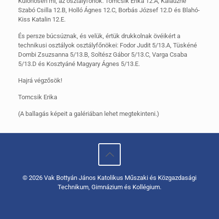
Különösen mi, az osztályfőnök: Tomcsik Erika 12.A, Kalauzné
Szabó Csilla 12.B, Holló Ágnes 12.C, Borbás József 12.D és Blahó-
Kiss Katalin 12.E.
És persze búcsúznak, és velük, értük drukkolnak övéikért a
technikusi osztályok osztályfőnökei: Fodor Judit 5/13.A, Tüskéné
Dombi Zsuzsanna 5/13.B, Soltész Gábor 5/13.C, Varga Csaba
5/13.D és Kosztyáné Magyary Ágnes 5/13.E.
Hajrá végzősök!
Tomcsik Erika
(A ballagás képeit a galériában lehet megtekinteni.)
© 2026 Vak Bottyán János Katolikus Műszaki és Közgazdasági
Technikum, Gimnázium és Kollégium.