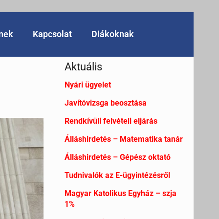
knek
Kapcsolat
Diákoknak
Aktuális
Nyári ügyelet
Javítóvizsga beosztása
Rendkívüli felvételi eljárás
Álláshirdetés – Matematika tanár
Álláshirdetés – Gépész oktató
Tudnivalók az E-ügyintézésről
Magyar Katolikus Egyház – szja
1%