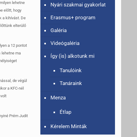
 milyen lehetne
Nyári szakmai gyakorlat
e előtt, hogy
Erasmus+ program
k a kihívást. De
lőttünk elterülő
Galéria
Videógaléria
lyen a 12 pontot
is lehetne ma
Így (is) alkotunk mi
mélyiséget
Tanulóink
mással, de végül
Tanáraink
ikor a KFC-nél
volt
Menza
Étlap
ányiné Prém Judit
Kérelem Minták