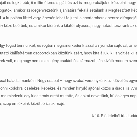
jait és legkisebb, 6 milliméteres sípját, és azt is megpróbáljuk elképzelni, hogy
gatók, amikor az idegenvezetőnk ajánlatára fel-alá sétálunk a Megfeszített kép
A kupolába lifttel vagy lépcsőn lehet feljutni, a sportemberek persze elfogadjá
 közé beérünk, és amikor kiérünk a kilátó folyosóra, nagy hatást tesz ránk az e
ölgy fogad bennünket, és rögtön megismerkedünk azzal a nyomdai sajtóval, ame
tató kiállítótérben csoportokban küzdünk azért, hogy kitaláljuk, ki is volt és ki 
gyerek volt, meg hogy nem is szegény családból származott, és kiváló modern sze
ással halad a mankóin. Négy csapat – négy szoba: versenyzünk az idővel és egy
önni kódokra, cselekre, képekre, és minden kinyíló ajtónál közös a diadal is. Am
a mindenki egy kicsit más arcát mutatta, és sokat nevettünk, különleges nap 
, szép emlékeink között őrizzük majd.
A 10. B ötleteiből írta Lud