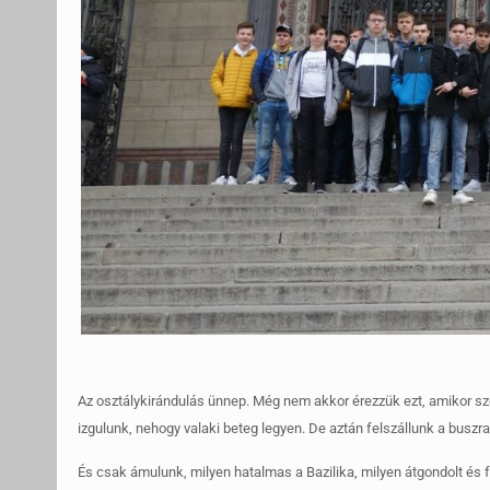
Az osztálykirándulás ünnep. Még nem akkor érezzük ezt, amikor 
izgulunk, nehogy valaki beteg legyen. De aztán felszállunk a buszra
És csak ámulunk, milyen hatalmas a Bazilika, milyen átgondolt és 