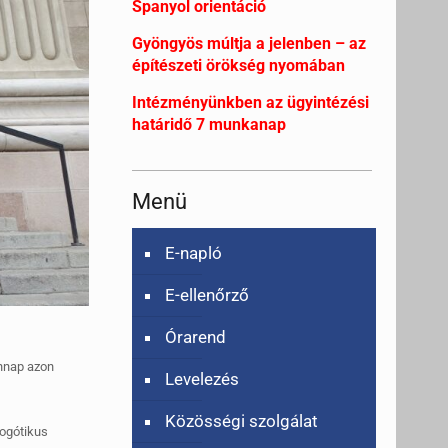
Spanyol orientáció
Gyöngyös múltja a jelenben – az
építészeti örökség nyomában
Intézményünkben az ügyintézési
határidő 7 munkanap
Menü
E-napló
E-ellenőrző
Órarend
ennap azon
Levelezés
Közösségi szolgálat
eogótikus