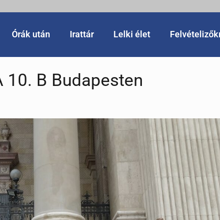
Órák után
Irattár
Lelki élet
Felvételiző
 10. B Budapesten