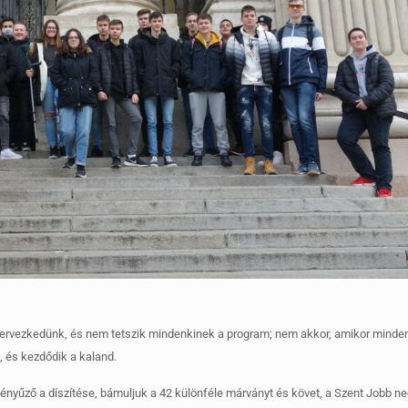
szervezkedünk, és nem tetszik mindenkinek a program; nem akkor, amikor mind
, és kezdődik a kaland.
fényűző a díszítése, bámuljuk a 42 különféle márványt és követ, a Szent Jobb n