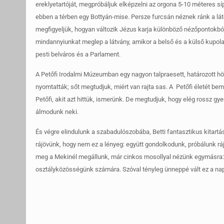
ereklyetartóját, megpróbáljuk elképzelni az orgona 5-10 méteres síp
ebben a térben egy Bottyán-mise. Persze furcsán néznek ránk a láto
megfigyeljük, hogyan változik Jézus karja különböző nézőpontokból. 
mindannyiunkat meglep a látvány, amikor a belső és a külső kupolaív
pesti belváros és a Parlament.
A Petőfi Irodalmi Múzeumban egy nagyon talpraesett, határozott h
nyomtatták; sőt megtudjuk, miért van rajta sas. A Petőfi életét bemu
Petőfi, akit azt hittük, ismerünk. De megtudjuk, hogy elég rossz 
álmodunk neki.
És végre elindulunk a szabadulószobába, Betti fantasztikus kitart
rájövünk, hogy nem ez a lényeg: együtt gondolkodunk, próbálunk ráj
meg a Mekinél megállunk, már cinkos mosollyal nézünk egymásra: m
osztályközösségünk számára. Szóval tényleg ünneppé vált ez a nap