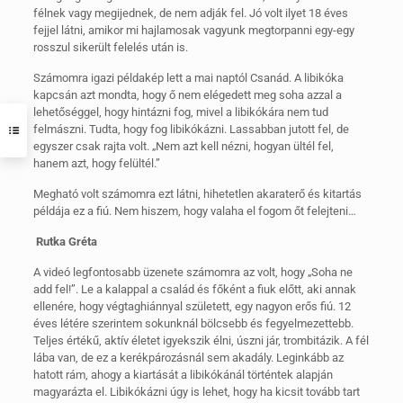
félnek vagy megijednek, de nem adják fel. Jó volt ilyet 18 éves
fejjel látni, amikor mi hajlamosak vagyunk megtorpanni egy-egy
rosszul sikerült felelés után is.
Számomra igazi példakép lett a mai naptól Csanád. A libikóka
kapcsán azt mondta, hogy ő nem elégedett meg soha azzal a
lehetőséggel, hogy hintázni fog, mivel a libikókára nem tud
felmászni. Tudta, hogy fog libikókázni. Lassabban jutott fel, de
egyszer csak rajta volt. „Nem azt kell nézni, hogyan ültél fel,
hanem azt, hogy felültél.”
Megható volt számomra ezt látni, hihetetlen akaraterő és kitartás
példája ez a fiú. Nem hiszem, hogy valaha el fogom őt felejteni…
Rutka Gréta
A videó legfontosabb üzenete számomra az volt, hogy „Soha ne
add fel!”. Le a kalappal a család és főként a fiuk előtt, aki annak
ellenére, hogy végtaghiánnyal született, egy nagyon erős fiú. 12
éves létére szerintem sokunknál bölcsebb és fegyelmezettebb.
Teljes értékű, aktív életet igyekszik élni, úszni jár, trombitázik. A fél
lába van, de ez a kerékpározásnál sem akadály. Leginkább az
hatott rám, ahogy a kiartását a libikókánál történtek alapján
magyarázta el. Libikókázni úgy is lehet, hogy ha kicsit tovább tart