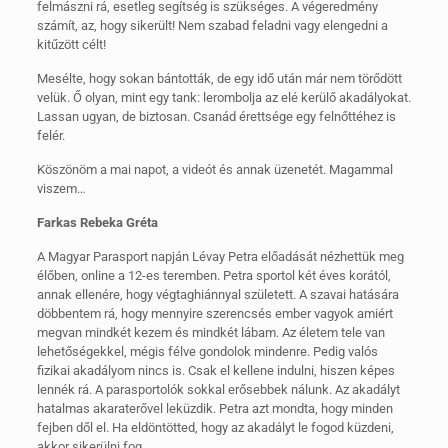
felmászni rá, esetleg segítség is szükséges. A végeredmény
számít, az, hogy sikerült! Nem szabad feladni vagy elengedni a
kitűzött célt!
Mesélte, hogy sokan bántották, de egy idő után már nem törődött
velük. Ő olyan, mint egy tank: lerombolja az elé kerülő akadályokat.
Lassan ugyan, de biztosan. Csanád érettsége egy felnőttéhez is
felér.
Köszönöm a mai napot, a videót és annak üzenetét. Magammal
viszem…
Farkas Rebeka Gréta
A Magyar Parasport napján Lévay Petra előadását nézhettük meg
élőben, online a 12-es teremben. Petra sportol két éves korától,
annak ellenére, hogy végtaghiánnyal született. A szavai hatására
döbbentem rá, hogy mennyire szerencsés ember vagyok amiért
megvan mindkét kezem és mindkét lábam. Az életem tele van
lehetőségekkel, mégis félve gondolok mindenre. Pedig valós
fizikai akadályom nincs is. Csak el kellene indulni, hiszen képes
lennék rá. A parasportolók sokkal erősebbek nálunk. Az akadályt
hatalmas akaraterővel leküzdik. Petra azt mondta, hogy minden
fejben dől el. Ha eldöntötted, hogy az akadályt le fogod küzdeni,
akkor sikerülni fog.