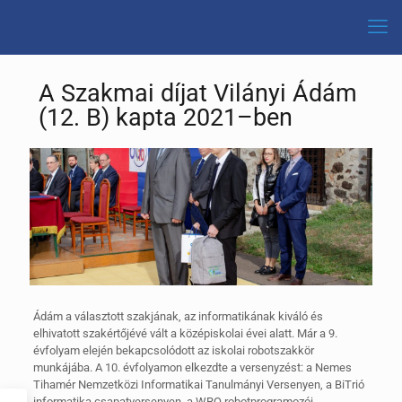
A Szakmai díjat Vilányi Ádám
(12. B) kapta 2021–ben
Ádám a választott szakjának, az informatikának kiváló és
elhivatott szakértőjévé vált a középiskolai évei alatt. Már a 9.
évfolyam elején bekapcsolódott az iskolai robotszakkör
munkájába. A 10. évfolyamon elkezdte a versenyzést: a Nemes
Tihamér Nemzetközi Informatikai Tanulmányi Versenyen, a BiTrió
informatika csapatversenyen, a WRO robotprogramozói