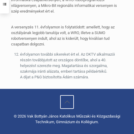
világversenyen, a Mikro-Bit regionális informatikai versenyen is
szép eredményeket ért el.
A versenyzés 11. évfolyamon is folytatódott: amellett, hogy az
osztályának legjobb tanulója volt, a WRO, illetve a SUMO
robotversenyen indult, ahol az is kiderült, hogy kiválóan tud
csapatban dolgozni.
évfolyamon további sikereket ért el. Az OKTV alkalmazói
részén továbbjutott az országos döntőbe, ahol a 40.
helyezést szerezte meg. Magatartása és szorgalma,
szakmája iránti alázata, emberi tartása példaértékű.
A díjat a P&G biztosította Ádám számára.
© 2026 Vak Bottyán János Katolikus Műszaki és Közgazdasági
Technikum, Gimnázium és Kollégium.