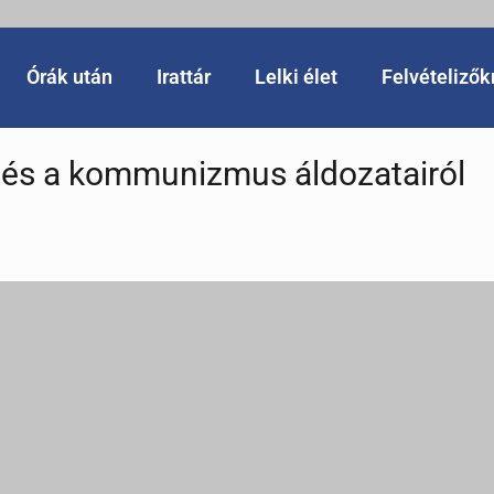
Órák után
Irattár
Lelki élet
Felvételiző
és a kommunizmus áldozatairól